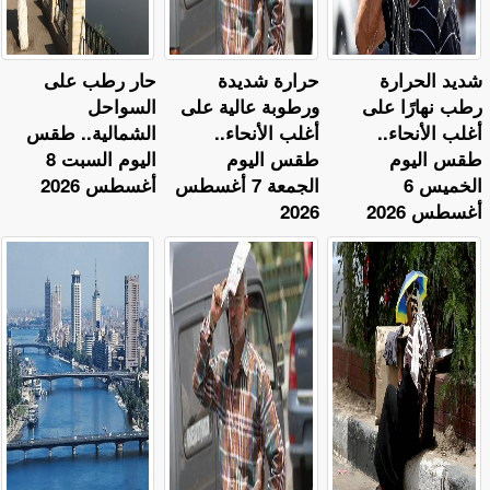
​شديد الحرارة
حرارة شديدة
حار رطب على
رطب نهارًا على
ورطوبة عالية على
السواحل
أغلب الأنحاء..
أغلب الأنحاء..
الشمالية.. طقس
طقس اليوم
طقس اليوم
اليوم السبت 8
الخميس 6
الجمعة 7 أغسطس
أغسطس 2026
أغسطس 2026
2026