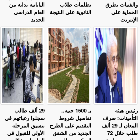
والفتيات بطرق
تظلمات طلاب
اليابانية بداية من
الحماية على
الثانوية على النتيجة
العام الدراسي
الإنترنت
الجديد
رئيس هيئة
بـ 1500 جنيه..
29 ألف طالب
التأمينات: صرف
تفاصيل شروط
سجلوا رغباتهم في
المعان لـ 29 ألف
التقديم على الطرح
تنسيق المرحلة
طلب خلال 72
الجديد من الشقق
الأولى للقبول في