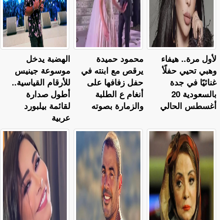
لأول مرة.. هيفاء
محمود حميدة
الهضبة يدخل
وهبي تحيي حفلًأ
يرقص مع ابنته في
موسوعة جينيس
غنائيًا في جدة
حفل زفافها على
للأرقام القياسية..
بالسعودية 20
أنغام ع الطلبة
أطول صدارة
أغسطس الحالي
والزمارة بصوته
لقائمة بيلبورد
عربية