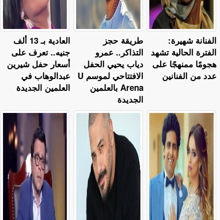
الفنانة شهيرة:
طريقة حجز
العادية بـ 13 ألف
الفترة الحالية تشهد
التذاكر.. عمرو
جنيه.. تعرف على
هجومًا ممنهجًا على
دياب يحيي الحفل
أسعار حفل شيرين
عدد من الفنانين
الافتتاحي لموسم U
عبدالوهاب في
Arena بالعلمين
العلمين الجديدة
الجديدة