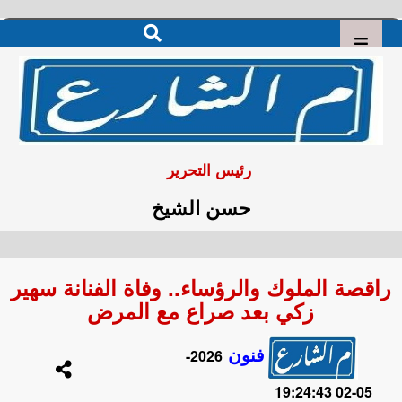
رئيس التحرير
حسن الشيخ
راقصة الملوك والرؤساء.. وفاة الفنانة سهير
زكي بعد صراع مع المرض
فنون
2026-
05-02 19:24:43