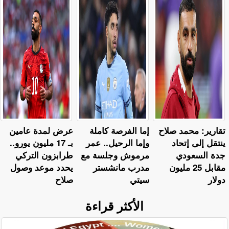
تقارير: محمد صلاح
إما الفرصة كاملة
عرض لمدة عامين
ينتقل إلى إتحاد
وإما الرحيل.. عمر
بـ 17 مليون يورو..
جدة السعودي
مرموش وجلسة مع
طرابزون التركي
مقابل 25 مليون
مدرب مانشستر
يحدد موعد وصول
دولار
سيتي
صلاح
الأكثر قراءة