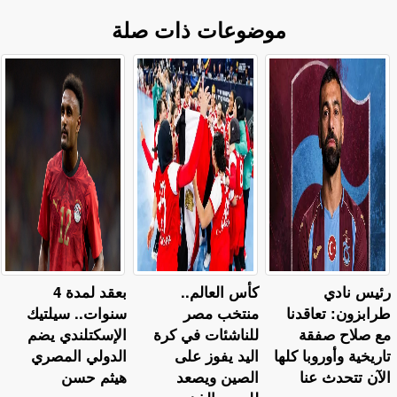
موضوعات ذات صلة
رئيس نادي
كأس العالم..
بعقد لمدة 4
طرابزون: تعاقدنا
منتخب مصر
سنوات.. سيلتيك
مع صلاح صفقة
للناشئات في كرة
الإسكتلندي يضم
تاريخية وأوروبا كلها
اليد يفوز على
الدولي المصري
الآن تتحدث عنا
الصين ويصعد
هيثم حسن