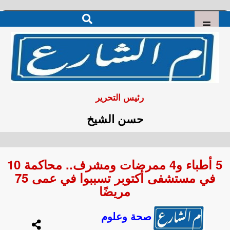
رئيس التحرير
حسن الشيخ
5 أطباء و4 ممرضات ومشرف.. محاكمة 10
في مستشفى أكتوبر تسببوا في عمى 75
مريضًا
صحة وعلوم