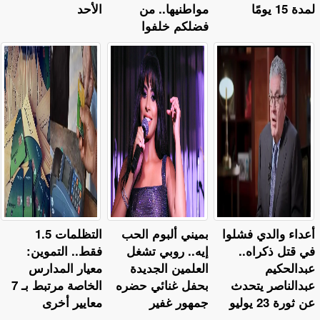
لمدة 15 يومًا
مواطنيها.. من
الأحد
فضلكم خلفوا
أعداء والدي فشلوا
بميني ألبوم الحب
التظلمات 1.5
في قتل ذكراه..
إيه.. روبي تشغل
فقط.. التموين:
عبدالحكيم
العلمين الجديدة
معيار المدارس
عبدالناصر يتحدث
بحفل غنائي حضره
الخاصة مرتبط بـ 7
عن ثورة 23 يوليو
جمهور غفير
معايير أخرى