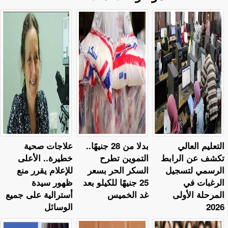
التعليم العالي
بدلا من 28 جنيهًا..
علاجات صحية
تكشف عن الرابط
التموين تطرح
خطيرة.. الأعلى
الرسمي لتسجيل
السكر الحر بسعر
للإعلام يقرر منع
الرغبات في
25 جنيهًا للكيلو بعد
ظهور سيدة
المرحلة الأولى
غد الخميس
أسترالية على جميع
2026
الوسائل