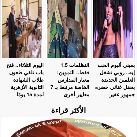
بميني ألبوم الحب
التظلمات 1.5
اليوم الثلاثاء.. فتح
إيه.. روبي تشغل
فقط.. التموين:
باب تلقي طعون
العلمين الجديدة
معيار المدارس
طلاب الشهادة
بحفل غنائي حضره
الخاصة مرتبط بـ 7
الثانوية الأزهرية
جمهور غفير
معايير أخرى
لمدة 15 يومًا
الأكثر قراءة