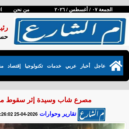
الجمعة ٠٧ / أغسطس / ٢٠٢٦
من نحن
ا
رئي
حسن
عاجل
أخبار
عربي
خدمات
تكنولوجيا
إقتصاد
مق
مصرع شاب وسيدة إثر سقوط مواد بناء من الط
تقارير وحوارات
2026-04-25 01:26:02