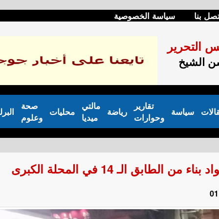
تصل بنا
سياسة الخصوصية
س التحرير
 الشيخ
تقارير
مالتي
صحة
الات
سياسة
رياضة
محليات
البرل
وحوارات
ميديا
وعلوم
ابق الـ 14 في المحلة الكبرى