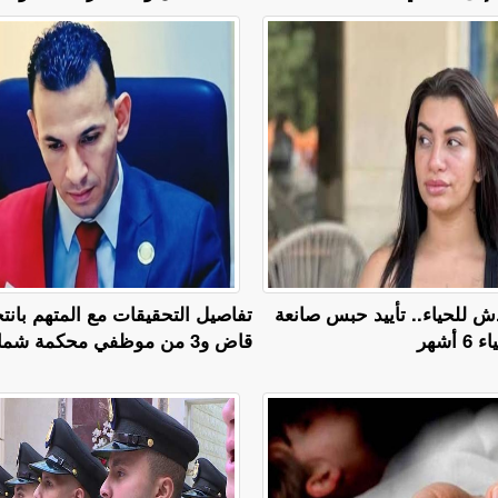
 للحياء.. تأييد حبس صانعة
تفاصيل التحقيقات مع المتهم بان
أشهر
قاض و3 من موظفي محكمة شمال القاهرة