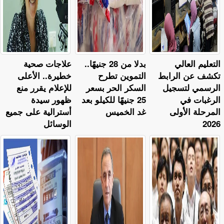
التعليم العالي
بدلا من 28 جنيهًا..
علاجات صحية
تكشف عن الرابط
التموين تطرح
خطيرة.. الأعلى
الرسمي لتسجيل
السكر الحر بسعر
للإعلام يقرر منع
الرغبات في
25 جنيهًا للكيلو بعد
ظهور سيدة
المرحلة الأولى
غد الخميس
أسترالية على جميع
2026
الوسائل