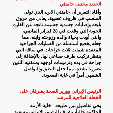
الجديد مجتبى خامنئي
وأفاد التقرير أن خامنئي الابن، الذي تولى
المنصب في ظروف عصيبة، يعاني من حروق
بليغة وإصابات جسدية جسيمة ناتجة عن الغارة
الجوية التي وقعت في 28 فبراير الماضي،
والتي أودت بحياة والده وزوجته وابنه، مما
جعله يخضع لسلسلة من العمليات الجراحية
المعقدة شملت ثلاث جراحات في ساقه التي
ينتظر تركيب طرف صناعي لها، بالإضافة إلى
جراحة في يده وترميمات لوجهه وشفتيه اللتين
تضررتا بشدة، مما جعل النطق والتواصل
الشفهي أمراً في غاية الصعوبة
.
الرئيس الإيراني ووزير الصحة يشرفان على
الخطة العلاجية للمرشد
وفي تفاصيل تبرز طبيعة "خلية الأزمة"
الحاكمة حالياً، يشرف الرئيس الإيراني مسعود