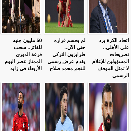
اتحاد الكرة يرد
لم يحسم قراره
50 مليون جنيه
على الأهلي..
حتى الآن..
للفائز.. سحب
تصريحات
طرابزون التركي
قرعة الدوري
المسؤولين للإعلام
يقدم عرض رسمي
الممتاز عصر اليوم
لا تمثل الموقف
للنجم محمد صلاح
الأربعاء في زايد
الرسمي