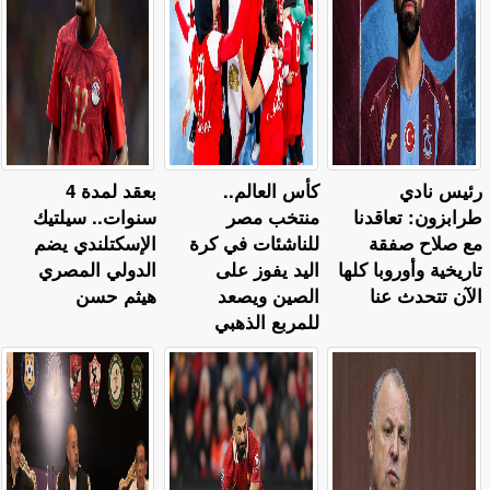
رئيس نادي
كأس العالم..
بعقد لمدة 4
طرابزون: تعاقدنا
منتخب مصر
سنوات.. سيلتيك
مع صلاح صفقة
للناشئات في كرة
الإسكتلندي يضم
تاريخية وأوروبا كلها
اليد يفوز على
الدولي المصري
الآن تتحدث عنا
الصين ويصعد
هيثم حسن
للمربع الذهبي