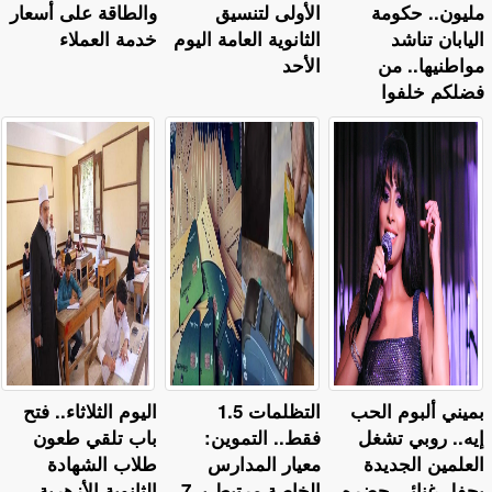
مليون.. حكومة
الأولى لتنسيق
والطاقة على أسعار
اليابان تناشد
الثانوية العامة اليوم
خدمة العملاء
مواطنيها.. من
الأحد
فضلكم خلفوا
بميني ألبوم الحب
التظلمات 1.5
اليوم الثلاثاء.. فتح
إيه.. روبي تشغل
فقط.. التموين:
باب تلقي طعون
العلمين الجديدة
معيار المدارس
طلاب الشهادة
بحفل غنائي حضره
الخاصة مرتبط بـ 7
الثانوية الأزهرية