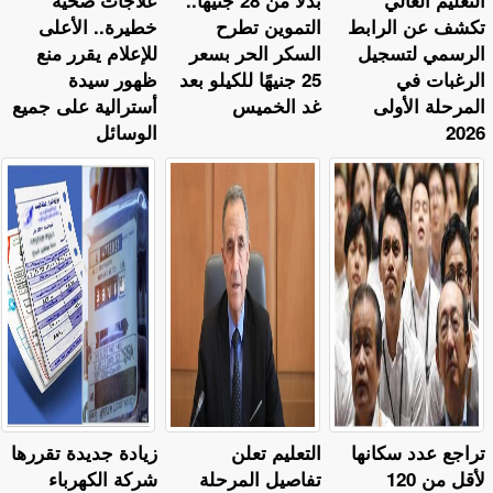
التعليم العالي
بدلا من 28 جنيهًا..
علاجات صحية
تكشف عن الرابط
التموين تطرح
خطيرة.. الأعلى
الرسمي لتسجيل
السكر الحر بسعر
للإعلام يقرر منع
الرغبات في
25 جنيهًا للكيلو بعد
ظهور سيدة
المرحلة الأولى
غد الخميس
أسترالية على جميع
2026
الوسائل
تراجع عدد سكانها
التعليم تعلن
زيادة جديدة تقررها
لأقل من 120
تفاصيل المرحلة
شركة الكهرباء