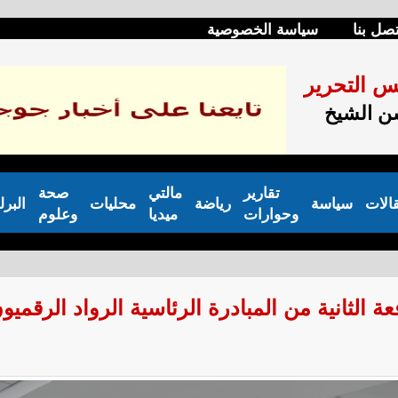
تصل بنا
سياسة الخصوصية
س التحرير
 الشيخ
تقارير
مالتي
صحة
الات
سياسة
رياضة
محليات
البرل
وحوارات
ميديا
وعلوم
 الثانية من المبادرة الرئاسية الرواد الرقميو