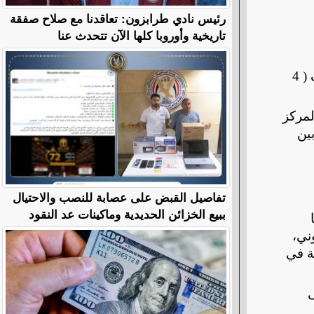
رئيس نادي طرابزون: تعاقدنا مع صلاح صفقة
تاريخية وأوروبا كلها الآن تتحدث عنا
وتوفر المبادرة ثلاثة برامج أكاديمية ومهنية ويختار المتدرب من بينها عند التسجيل؛ وتشمل برنامج الدبلوم المكثف ( 4
لمركز
هني بين
تفاصيل القبض على عصابة للنصب والاحتيال
ببيع الخزائن الحديدية وماكينات عد النقود
ني،
ة في
ى