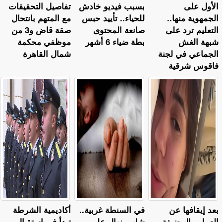
الأول على
بسبب فيديو خادش
تفاصيل التحقيقات
الجمهوية منها..
للحياء.. تأييد حبس
مع المتهم بانتحال
التعليم ترد على
صانعة المحتوى
صقة قاض و3 من
شبهة الغش
بطة ضياء 6 أشهر
موظفي محكمة
الجماعي في لجنة
شمال القاهرة
فاقوس شرقية
بعد إيقافها عن
في السنطة غربية..
أكاديمية الشرطة
العمل.. المضيفة
شاب ينهال على
تبدأ في استقبال