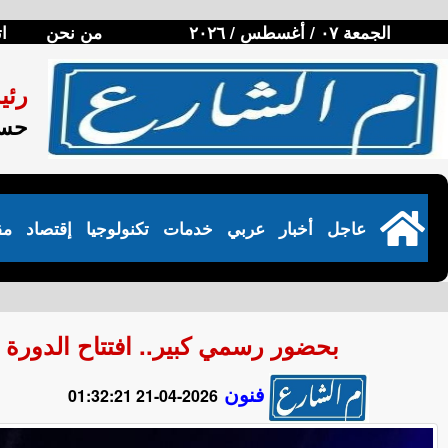
الجمعة ٠٧ / أغسطس / ٢٠٢٦
من نحن
ا
رئي
حسن
عاجل
أخبار
عربي
خدمات
تكنولوجيا
إقتصاد
مق
بحضور رسمي كبير.. افتتاح الدورة 
فنون
2026-04-21 01:32:21