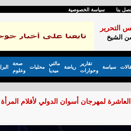
تصل بنا
سياسة الخصوصية
س التحرير
 الشيخ
تقارير
مالتي
صحة
الات
سياسة
رياضة
محليات
البرل
وحوارات
ميديا
وعلوم
العاشرة لمهرجان أسوان الدولي لأفلام المرأة