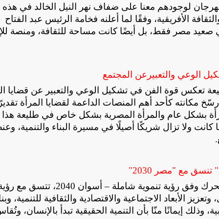
جان لوجودهم معنا على ضفاف نهر النيل الخالد في هذه
ثقافة الأفريقية، وفقًا لما أعلنه فخامة الرئيس عبد الفتاح
صعيد مصر فقط، بل أيضًا كانت مساحة للثقافة، ومنصة للإب
يل الوعي والتعبيرعن المجتمع
يعة تعكس قوة الفن في تشكيل الوعي والتعبير عن قضايا ال
خ مكانته كأحد أهم المنصات الداعمة لقضايا المرأة تقديرً
رأة بشكل عام والمرأة المصرية بشكل خاص في طليعة هذا
ما كانت ولا تزال شريكًا أصيلًا في مسيرة البناء والتنمية، وعنص
.
وأضاف المهندس عمرو لاشين أن محافظة أسوان تتحرك وفق رؤية تنموية شاملة – أ
وتعزيز الأبعاد الاجتماعية والاقتصادية والثقافية للتنمية، وبنا
 وذلك إيمانًا منّا بأن التنمية الحقيقية تبدأ بالإنسان، وتُقا