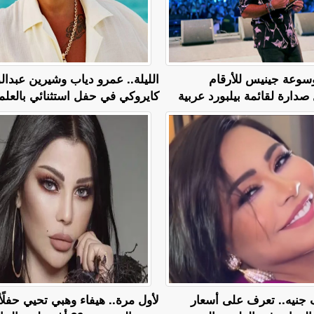
سوعة جينيس للأرقام
الليلة.. عمرو دياب وشيرين عبدا
صدارة لقائمة بيلبورد عربية
كايروكي في حفل استثنائي بالعلم
ة بـ 13 ألف جنيه.. تعرف على أسعار
لأول مرة.. هيفاء وهبي تحيي حفلًأ غ