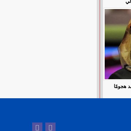
د هجومًا