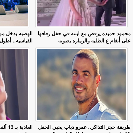
محمود حميدة يرقص مع ابنته في حفل زفافها
الهضبة يدخل مو
على أنغام ع الطلبة والزمارة بصوته
القياسية.. أطول 
طريقة حجز التذاكر.. عمرو دياب يحيي الحفل
العادي