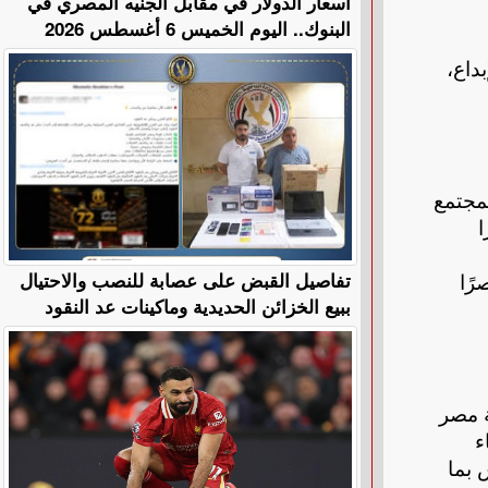
أسعار الدولار في مقابل الجنيه المصري في
البنوك.. اليوم الخميس 6 أغسطس 2026
داع،
مجتمع
ا
تفاصيل القبض على عصابة للنصب والاحتيال
رًا
ببيع الخزائن الحديدية وماكينات عد النقود
سوان 2040، تتسق مع رؤية مصر
ء
س بما