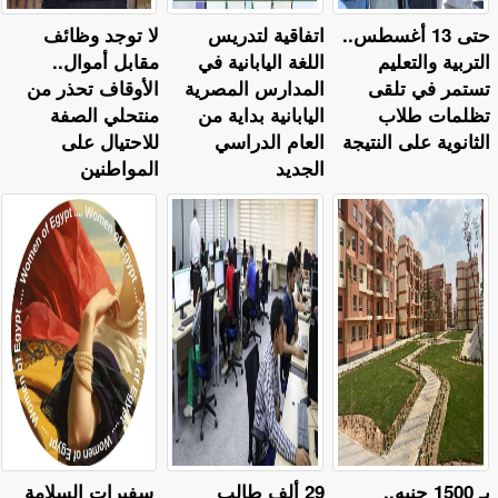
حتى 13 أغسطس..
اتفاقية لتدريس
لا توجد وظائف
التربية والتعليم
اللغة اليابانية في
مقابل أموال..
تستمر في تلقى
المدارس المصرية
الأوقاف تحذر من
تظلمات طلاب
اليابانية بداية من
منتحلي الصفة
الثانوية على النتيجة
العام الدراسي
للاحتيال على
الجديد
المواطنين
بـ 1500 جنيه..
29 ألف طالب
سفيرات السلامة