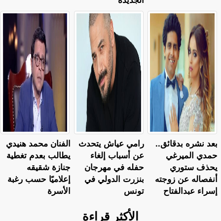
بعد نشره بدقائق..
رامي عياش يتحدث
الفنان محمد هنيدي
حمدي الميرغي
عن أسباب إلغاء
يطالب بعدم تغطية
يحذف ستوري
حفله في مهرجان
جنازة شقيقه
أنفصاله عن زوجته
بنزرت الدولي في
إعلاميًا حسب رغبة
إسراء عبدالفتاح
تونس
الأسرة
الأكثر قراءة