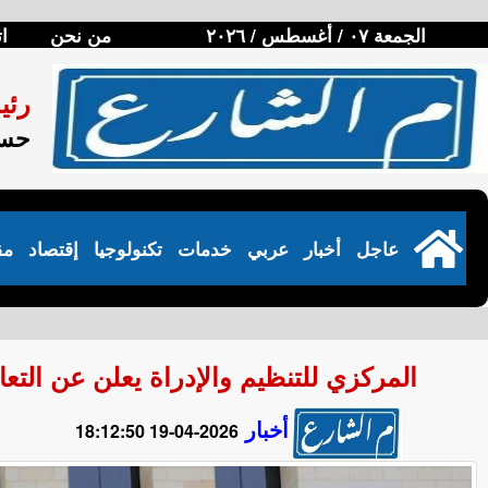
الجمعة ٠٧ / أغسطس / ٢٠٢٦
من نحن
ا
رئي
حسن
عاجل
أخبار
عربي
خدمات
تكنولوجيا
إقتصاد
مق
المركزي للتنظيم والإدراة يعلن عن التعاقد مع 1864 إمام وخطيب ومدرس بوز
أخبار
2026-04-19 18:12:50