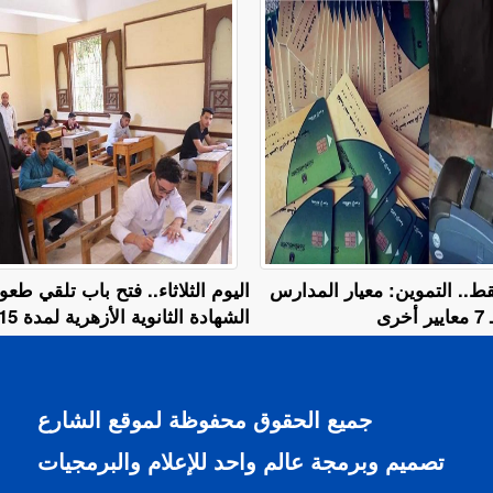
ظلمات 1.5 فقط.. التموين: معيار المدارس
اليوم الثلاثاء.. فتح باب تلقي طع
رى
الشهادة الثانوية الأزهرية لمدة 15 يومًا
جميع الحقوق محفوظة لموقع الشارع
تصميم وبرمجة عالم واحد للإعلام والبرمجيات