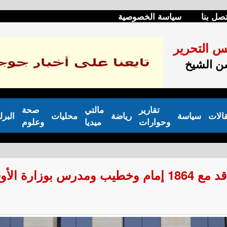
تصل بنا
سياسة الخصوصية
س التحرير
 الشيخ
تقارير
مالتي
صحة
الات
سياسة
رياضة
محليات
البرل
وحوارات
ميديا
وعلوم
ارة الأوقاف