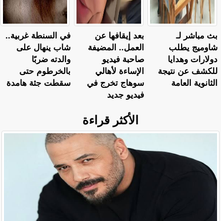
بث مباشر لـ
بعد إيقافها عن
في السنطة غربية..
شاوميج يطلب
العمل.. المضيفة
شاب ينهال على
دولارات وهدايا
صاحبة فيديو
والدته ضربًا
للكشف عن نتيجة
الإساءة لأهالي
بالخرطوم حتى
الثانوية العامة
سوهاج تخرج في
سقطت جثة هامدة
فيديو جديد
الأكثر قراءة