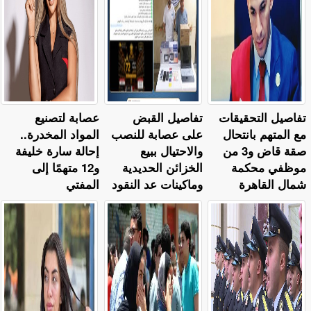
تفاصيل التحقيقات
تفاصيل القبض
عصابة لتصنيع
مع المتهم بانتحال
على عصابة للنصب
المواد المخدرة..
صقة قاض و3 من
والاحتيال ببيع
إحالة سارة خليفة
موظفي محكمة
الخزائن الحديدية
و12 متهمًا إلى
شمال القاهرة
وماكينات عد النقود
المفتي