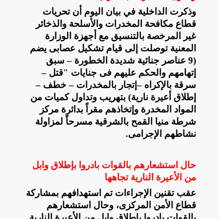
وذكرت الداخلية في بيان اليوم أن تحريات
قطاع مكافحة المخدرات والأسلحة والذخائر
غير المرخصة بالتنسيق مع أجهزة الوزارة
المعنية توصلت إلى قيام تشكيل عصابى يضم
(9 عناصر جنائية شديدة الخطورة – سبق
إتهامهم والحكم عليهم فى جنايات "قتل –
سرقة بالإكراه –إتجار بالمخدرات – خطف –
إطلاق أعيرة نارية) بتهريب وتداول كميات من
المواد المخدرة وإتخاذهم مقراً بدائرة مركز
شرطة منيا القمح بالشرقية مسرحاً لمزاولة
نشاطهم الإجرامى
.
حال استشعارهم بالقوات بادروا بإطلاق وابل
من الأعيرة النارية تجاهها
عقب تقنين الإجراءات تم استهدافهم بمشاركة
قطاع الأمن المركزى، وحال استشعارهم
بالقوات بادروا بإطلاق وابل من الأعيرة النارية