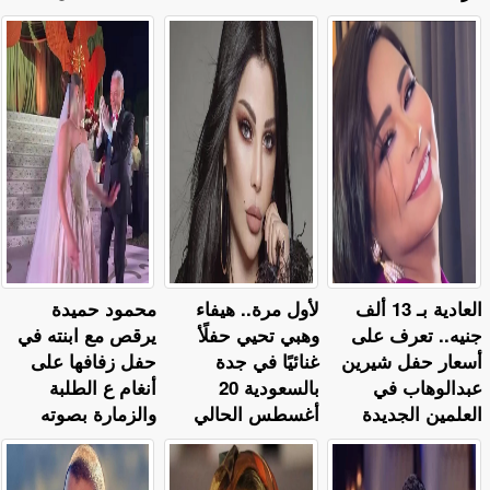
العادية بـ 13 ألف
لأول مرة.. هيفاء
محمود حميدة
جنيه.. تعرف على
وهبي تحيي حفلًأ
يرقص مع ابنته في
أسعار حفل شيرين
غنائيًا في جدة
حفل زفافها على
عبدالوهاب في
بالسعودية 20
أنغام ع الطلبة
العلمين الجديدة
أغسطس الحالي
والزمارة بصوته