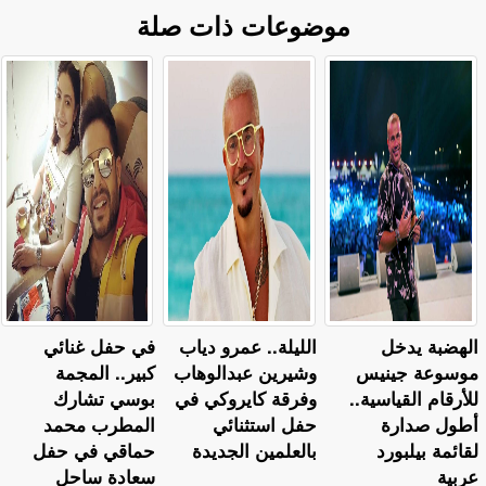
موضوعات ذات صلة
الهضبة يدخل
الليلة.. عمرو دياب
في حفل غنائي
موسوعة جينيس
وشيرين عبدالوهاب
كبير.. المجمة
للأرقام القياسية..
وفرقة كايروكي في
بوسي تشارك
أطول صدارة
حفل استثنائي
المطرب محمد
لقائمة بيلبورد
بالعلمين الجديدة
حماقي في حفل
عربية
سعادة ساحل