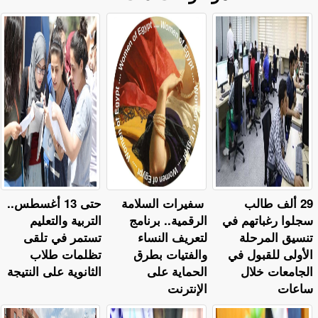
29 ألف طالب
سفيرات السلامة
حتى 13 أغسطس..
سجلوا رغباتهم في
الرقمية.. برنامج
التربية والتعليم
تنسيق المرحلة
لتعريف النساء
تستمر في تلقى
الأولى للقبول في
والفتيات بطرق
تظلمات طلاب
الجامعات خلال
الحماية على
الثانوية على النتيجة
ساعات
الإنترنت