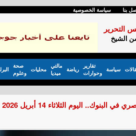
صل بنا
سياسة الخصوصية
س التحرير
 الشيخ
تقارير
مالتي
صحة
الات
سياسة
رياضة
محليات
البرل
وحوارات
ميديا
وعلوم
لبنوك.. اليوم الثلاثاء 14 أبريل 2026