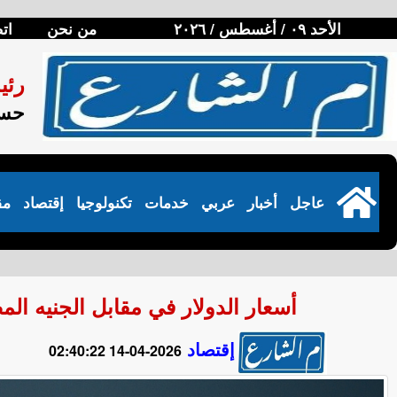
الأحد ٠٩ / أغسطس / ٢٠٢٦
من نحن
ات
رئي
حسن
عاجل
أخبار
عربي
خدمات
تكنولوجيا
إقتصاد
مق
أسعار الدولار في مقابل الجنيه المصري في ا
إقتصاد
2026-04-14 02:40:22