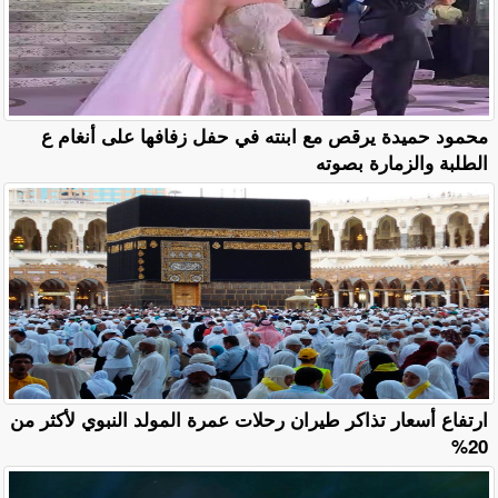
محمود حميدة يرقص مع ابنته في حفل زفافها على أنغام ع
الطلبة والزمارة بصوته
ارتفاع أسعار تذاكر طيران رحلات عمرة المولد النبوي لأكثر من
20%