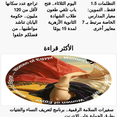
التظلمات 1.5
اليوم الثلاثاء.. فتح
تراجع عدد سكانها
فقط.. التموين:
باب تلقي طعون
لأقل من 120
معيار المدارس
طلاب الشهادة
مليون.. حكومة
الخاصة مرتبط بـ 7
الثانوية الأزهرية
اليابان تناشد
معايير أخرى
لمدة 15 يومًا
مواطنيها.. من
فضلكم خلفوا
الأكثر قراءة
سفيرات السلامة الرقمية.. برنامج لتعريف النساء والفتيات
بطرق الحماية على الإنترنت