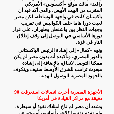
رافيد» مالك موقع «أكسيوس» الأمريكي
المقرب من البيت الأبيض، والذي أكد فيه أن
باكستان كانت في واجهة الوساطة، لكن مصر
لعبت دورا هاما خلف الكواليس في تقريب
وجهات النظر بين واشنطن وطهران، على غرار
دورها الأساسي في التوصل إلى وقف إطلاق
النار في غزة
.
ونوه «كمال» إلى إشادة الرئيس الباكستاني
بالدور المصري، وتأكيده أنه بدون مصر لم يكن
ممكنا التوصل لاتفاق، بالإضافة إلى إشادة
مبعوث ترامب للشرق الأوسط ستيف ويتكوف
بالجهود المصرية للوصول للهدنة
.
الأجهزة المصرية أجرت اتصالات استغرقت 90
دقيقة مع مراكز القيادة في أمريكا
وشدد أن مصر لم تدّعِ امتلاك نفوذ أو سيطرة،
ولم تقدم نفسها كلاعب أساسي أو محوري،