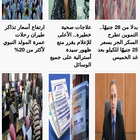
بدلا من 28 جنيهًا..
علاجات صحية
ارتفاع أسعار تذاكر
التموين تطرح
خطيرة.. الأعلى
طيران رحلات
السكر الحر بسعر
للإعلام يقرر منع
عمرة المولد النبوي
25 جنيهًا للكيلو بعد
ظهور سيدة
لأكثر من 20%
غد الخميس
أسترالية على جميع
الوسائل