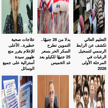
التعليم العالي
بدلا من 28 جنيهًا..
علاجات صحية
تكشف عن الرابط
التموين تطرح
خطيرة.. الأعلى
الرسمي لتسجيل
السكر الحر بسعر
للإعلام يقرر منع
الرغبات في
25 جنيهًا للكيلو بعد
ظهور سيدة
المرحلة الأولى
غد الخميس
أسترالية على جميع
2026
الوسائل