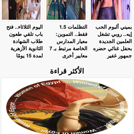
بميني ألبوم الحب
التظلمات 1.5
اليوم الثلاثاء.. فتح
إيه.. روبي تشغل
فقط.. التموين:
باب تلقي طعون
العلمين الجديدة
معيار المدارس
طلاب الشهادة
بحفل غنائي حضره
الخاصة مرتبط بـ 7
الثانوية الأزهرية
جمهور غفير
معايير أخرى
لمدة 15 يومًا
الأكثر قراءة