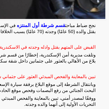
قسم شرطة أول المنتزه
نجح ضباط مباحث
بقتل والده (50 عامًا) وجدته (70 عامًا) بسبب الخلافات الدائمة حول سلوكه
القبض على المتهم بقتل وادله وجدته في الاسكندرية
وتلقت مديرية أمن الإسكندرية، إخطارًا من قسم شرط
بلاغ من الأهالي بالعثور على جثمانين داخل شقة سكن
تبين بالمعاينة والفحص المبدئي العثور على جثماني
وبانتقال الشرطة إلى موقع البلاغ برفقة سيارة ال
البحث الجنائي من رفع البصمات وفحص موقع الحادث 
ووفقًا لمصدر أمني، تبين بالمعاينة والفحص المبد
التحريات الأولية إلى أنهما والده وجدته
.