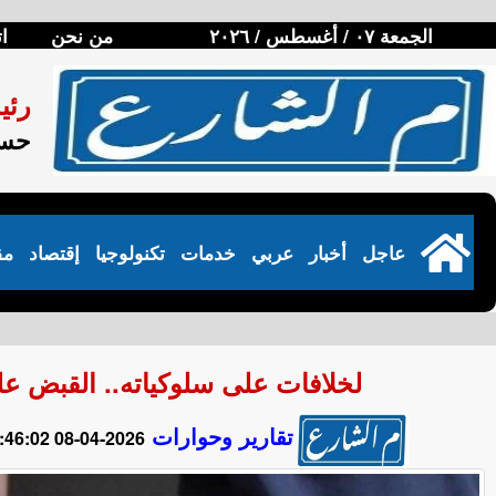
الجمعة ٠٧ / أغسطس / ٢٠٢٦
من نحن
ا
رئي
حسن
عاجل
أخبار
عربي
خدمات
تكنولوجيا
إقتصاد
مق
لخلافات على سلوكياته.. القبض عل
تقارير وحوارات
2026-04-08 22:46:02