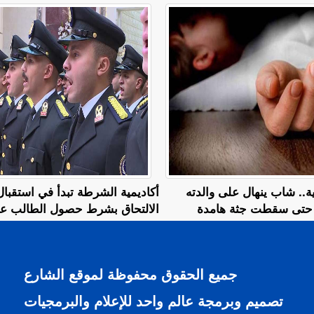
.. شاب ينهال على والدته
أكاديمية الشرطة تبدأ في استقبا
م حتى سقطت جثة هامدة
الالتحاق بشرط حصول الطالب على 
جميع الحقوق محفوظة لموقع الشارع
تصميم وبرمجة عالم واحد للإعلام والبرمجيات