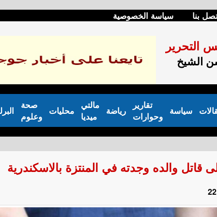
تصل بنا
سياسة الخصوصية
س التحرير
 الشيخ
تقارير
مالتي
صحة
الات
سياسة
رياضة
محليات
البرل
وحوارات
ميديا
وعلوم
ى قاتل والده وجدته في المنتزة بالاسكندرية