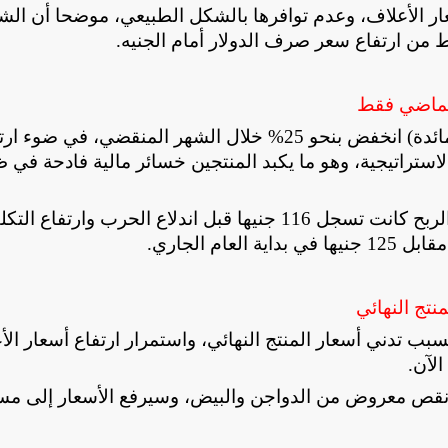
عار الأعلاف، وعدم توافرها بالشكل الطبيعي، موضحا أن ال
ط من ارتفاع سعر صرف الدولار أمام الجنيه
.
وأشار إلى أن سعر المنتج النهائي (الدواجن وبيض المائدة) انخفض بنحو 25% خلال الشهر المنقضي، في ض
استراتيجية، وهو ما يكبد المنتجين خسائر مالية فادحة في 
ويقول نبيل إن تكلفة إنتاج طبق البيض بدون هامش الربح كانت تسجل 116 جنيها قبل اندلاع الحرب وارتفاع 
.
تج النهائي
بب تدني أسعار المنتج النهائي، واستمرار ارتفاع أسعار الأ
.
ة نقص معروض من الدواجن والبيض، وسيرفع الأسعار إلى مس