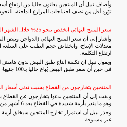
وأضاف نبيل أن المنتجين يعانون حاليا من ارتفاع أس
توّرد أقل من نصف احتياجات المزارع الداجنة، للتحو
سعر المنتج النهائي انخفض بنحو 25% خلال الشهر الماضي فقط
معدلات الإنتاج، وانخفاض حجم الطلب على السلعة ال
ارتفاع التكلفة
.
في حين أن سعر طبق البيض يُباع حاليا بـ100 جنيها، مقابل 125 جنيها في بداية العام الجاري
المنتجين يتخارجون من القطاع بسبب تدنى أسعار المن
ولفت إلى أن المنتجين بدءوا يتخارجون عن القطاع بس
وهو ما ينذر بأزمة شديدة في القطاع بعد 6 أشهر من الآن
وحذر نبيل أن استمرار تخارج المنتجين سيخلق أزم
غير مسبوقة
.