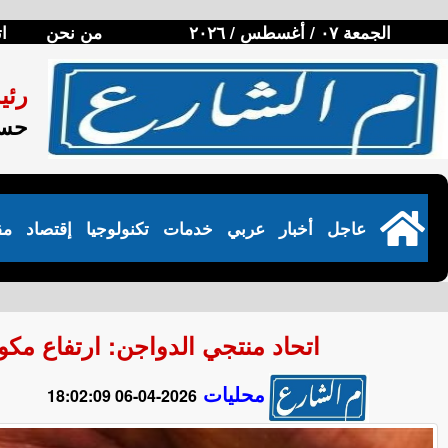
الجمعة ٠٧ / أغسطس / ٢٠٢٦
من نحن
ا
رئي
حسن
عاجل
أخبار
عربي
خدمات
تكنولوجيا
إقتصاد
مق
اتحاد منتجي الدواجن: ارتفاع مكون
محليات
2026-04-06 18:02:09