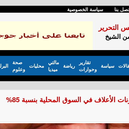
تصل بنا
سياسة الخصوصية
س التحرير
 الشيخ
تقارير
مالتي
صحة
الات
سياسة
رياضة
محليات
البرل
وحوارات
ميديا
وعلوم
ات الأعلاف في السوق المحلية بنسبة 85%