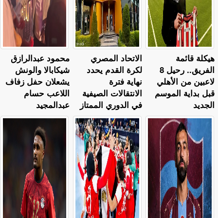
هيكلة قائمة
الاتحاد المصري
محمود عبدالرازق
الفريق.. رحيل 8
لكرة القدم يحدد
شيكابالا والونش
لاعبين من الأهلي
نهاية فترة
يشعلان حفل زفاف
قبل بداية الموسم
الانتقالات الصيفية
اللاعب حسام
الجديد
في الدوري الممتاز
عبدالمجيد