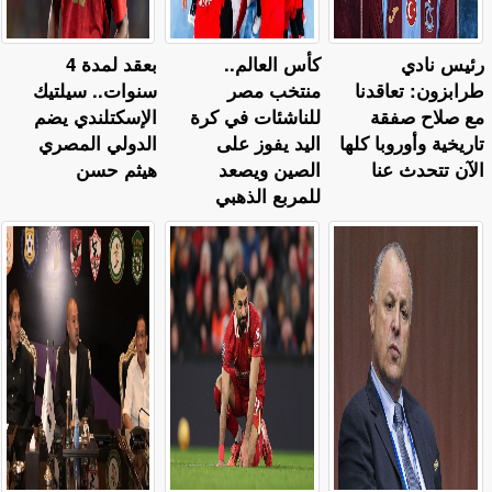
رئيس نادي
كأس العالم..
بعقد لمدة 4
طرابزون: تعاقدنا
منتخب مصر
سنوات.. سيلتيك
مع صلاح صفقة
للناشئات في كرة
الإسكتلندي يضم
تاريخية وأوروبا كلها
اليد يفوز على
الدولي المصري
الآن تتحدث عنا
الصين ويصعد
هيثم حسن
للمربع الذهبي