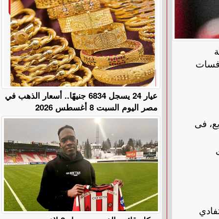
ة
ن منافسات
عيار 24 يسجل 6834 جنيهًا.. أسعار الذهب في
مصر اليوم السبت 8 أغسطس 2026
بع، فى
تفادي