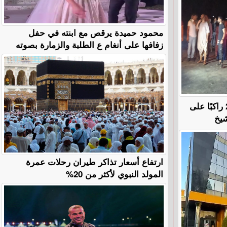
محمود حميدة يرقص مع ابنته في حفل
زفافها على أنغام ع الطلبة والزمارة بصوته
في حادث أليم.. مصرع وإصابة 20 راكبًا على
شيخ
ارتفاع أسعار تذاكر طيران رحلات عمرة
المولد النبوي لأكثر من 20%