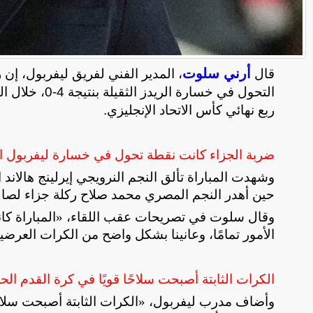
أرني سلوت
قال
، المدير الفني لفريق ليفربول، إن
التحول في خسا
ربع نهائي كأس الاتحاد الإنجليزي.
ضربة الجزاء كانت نقطة تحول في خسارة ليفربول الثقيلة بـ
وشهدت المباراة تألق النجم النرويجي إيرلينج هالاند
حين أهدر النجم المصري محمد صلاح ركلة جزاء لصالح 
وقال سلوت في تصريحات عقب اللقاء، «المباراة كانت
الأمور تمامًا، وعانينا بشكل واضح من الكرات العرض
الكرات الثابتة أصبحت سلاحًا قويًا في كرة القدم الحد
وأضاف مدرب ليفربول، «الكرات الثابتة أصبحت سلاحًا 