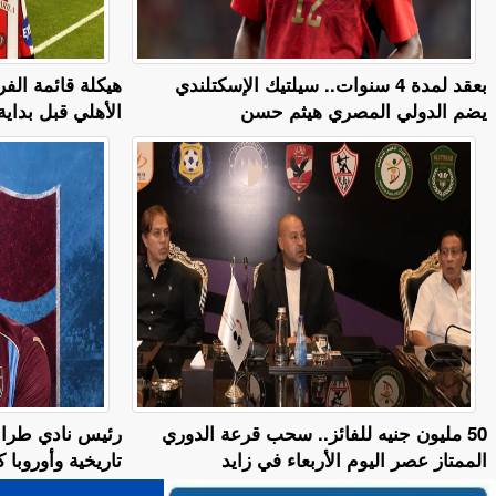
بعقد لمدة 4 سنوات.. سيلتيك الإسكتلندي
يضم الدولي المصري هيثم حسن
الأهلي قبل بداي
50 مليون جنيه للفائز.. سحب قرعة الدوري
رئيس نادي طراب
الممتاز عصر اليوم الأربعاء في زايد
تاريخية وأوروبا 