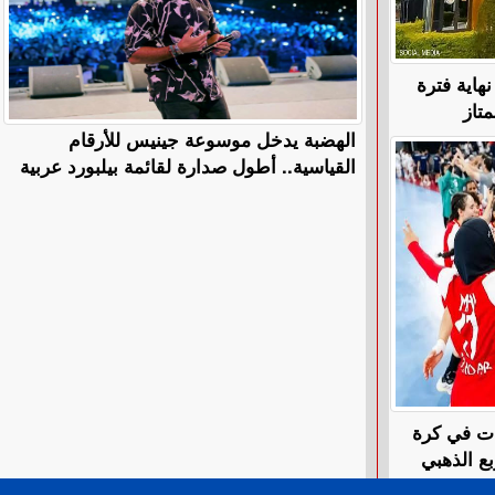
هاية فترة
متاز
الهضبة يدخل موسوعة جينيس للأرقام
القياسية.. أطول صدارة لقائمة بيلبورد عربية
ات في كرة
ع الذهبي