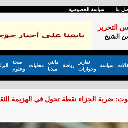
صل بنا
سياسة الخصوصية
س التحرير
 الشيخ
تقارير
مالتي
صحة
الات
سياسة
رياضة
محليات
البرل
وحوارات
ميديا
وعلوم
سلوت: ضربة الجزاء نقطة تحول في الهزيمة الثقي