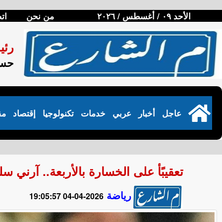
الأحد ٠٩ / أغسطس / ٢٠٢٦
من نحن
ات
رئي
حسن
عاجل
أخبار
عربي
خدمات
تكنولوجيا
إقتصاد
مق
تعقيبًأ على الخسارة بالأربعة.. آرني 
رياضة
2026-04-04 19:05:57