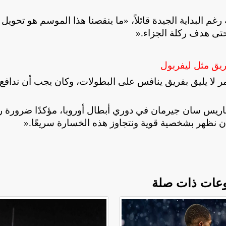
غم البداية الجيدة قائلاً، «ما ينقصنا هذا الموسم هو تحويل
تى هدف ركلة الجزاء
».
عة أهداف في 20 دقيقة، وهذا أمر لا يليق بفريق ينافس على البطولات، وكان يجب أن ندافع
اريس سان جيرمان في دوري أبطال أوروبا، مؤكدًا ضرورة ر
ينا أن نظهر بشخصية قوية ونتجاوز هذه الخسارة سريعًا
».
عات ذات صلة