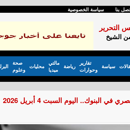
تصل بنا
سياسة الخصوصية
س التحرير
 الشيخ
تقارير
مالتي
صحة
الات
سياسة
رياضة
محليات
البرل
وحوارات
ميديا
وعلوم
ي البنوك.. اليوم السبت 4 أبريل 2026