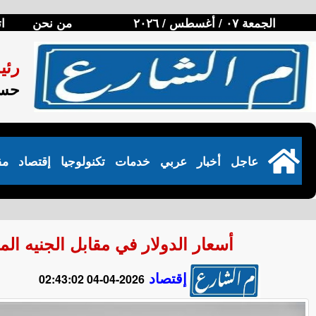
الجمعة ٠٧ / أغسطس / ٢٠٢٦
من نحن
ا
رئي
حسن
عاجل
أخبار
عربي
خدمات
تكنولوجيا
إقتصاد
مق
أسعار الدولار في مقابل الجنيه المصري ف
إقتصاد
2026-04-04 02:43:02