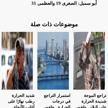
أبو سمبل: الصغرى 19 والعظمى 31
موضوعات ذات صلة
تراجع الموجة
استمرار التراجع
​شديد الحرارة
شديدة الحرارة
في درجات
رطب نهارًا على
على البلاد.. طقس
الحرارة.. طقس
أغلب الأنحاء..