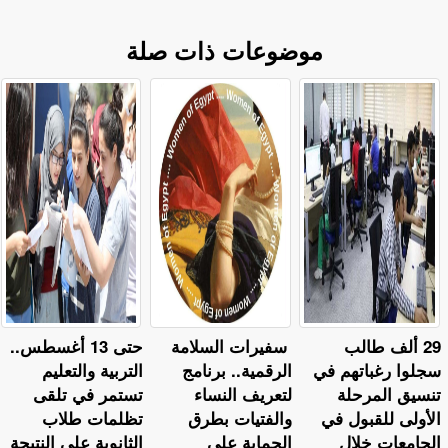
موضوعات ذات صلة
29 ألف طالب
سفيرات السلامة
حتى 13 أغسطس..
سجلوا رغباتهم في
الرقمية.. برنامج
التربية والتعليم
تنسيق المرحلة
لتعريف النساء
تستمر في تلقى
الأولى للقبول في
والفتيات بطرق
تظلمات طلاب
الجامعات خلال
الحماية على
الثانوية على النتيجة