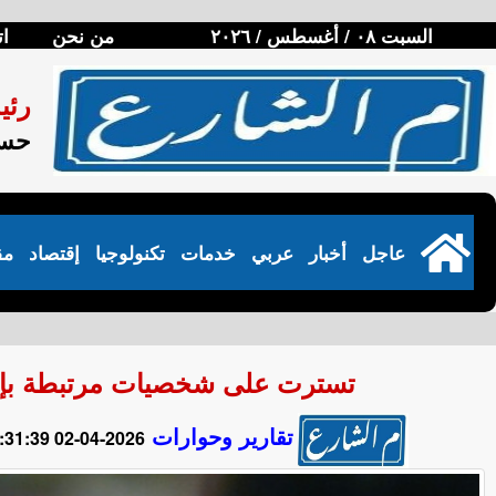
السبت ٠٨ / أغسطس / ٢٠٢٦
من نحن
ات
رئي
حسن
عاجل
أخبار
عربي
خدمات
تكنولوجيا
إقتصاد
مق
تسترت على شخصيات مرتبطة بإبست
تقارير وحوارات
2026-04-02 20:31:39