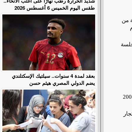
​شديد الحرارة رطب نهارًا على أغلب الأنحاء..
طقس اليوم الخميس 6 أغسطس 2026
ة من
جلسة
بعقد لمدة 4 سنوات.. سيلتيك الإسكتلندي
يضم الدولي المصري هيثم حسن
احل، الذي ارتبط بعلاقات وثيقة مع قادة سياسيين ورجال أعمال قبل وبعد إدانته عام 2008
لاتجار