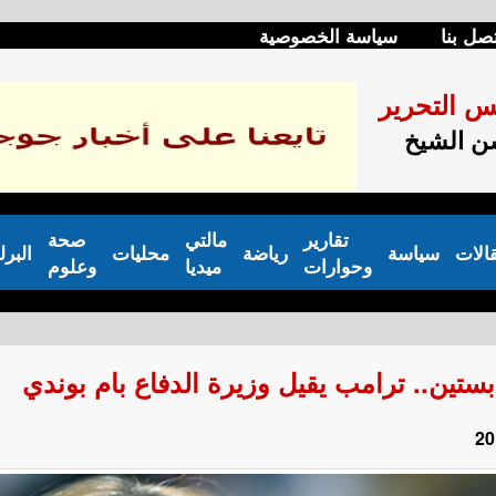
صل بنا
سياسة الخصوصية
س التحرير
 الشيخ
تقارير
مالتي
صحة
الات
سياسة
رياضة
محليات
البرل
وحوارات
ميديا
وعلوم
ين.. ترامب يقيل وزيرة الدفاع بام بوندي