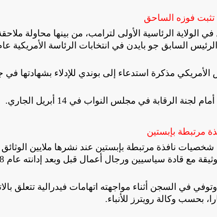
 تثبت فوزه الساحق
 الولاية الرئاسية الأولى لترامب، من بينها محاولة ملاحق
لرئيس السابق جو بايدن في انتخابات الرئاسة الأمريكية عام
س الأمريكي مذكرة استدعاء إلى بوندي للإدلاء بشهادتها في 
 الرقابة في مجلس النواب في 14 أبريل الجاري
.
ة مرتبطة بإبستين
 شخصيات نافذة مرتبطة بإبستين عند نشرها ملايين الوثائق
المتعلقة برجل الأعمال الر
ُلقي القبض على إبستين مرة أخرى في عام 2019 وتوفي في السجن أثناء مواجهته اتهامات فيدرالية تتعلق با
، بحسب وكالة رويترز للأنباء
.