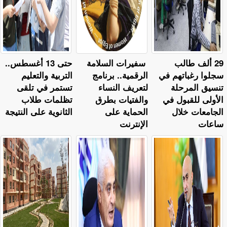
29 ألف طالب
سفيرات السلامة
حتى 13 أغسطس..
سجلوا رغباتهم في
الرقمية.. برنامج
التربية والتعليم
تنسيق المرحلة
لتعريف النساء
تستمر في تلقى
الأولى للقبول في
والفتيات بطرق
تظلمات طلاب
الجامعات خلال
الحماية على
الثانوية على النتيجة
ساعات
الإنترنت