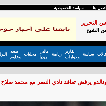
تصل بنا
سياسة الخصوصية
س التحرير
 الشيخ
تقارير
مالتي
صحة
الات
سياسة
رياضة
محليات
البرل
وحوارات
ميديا
وعلوم
ونالدو يرفض تعاقد نادي النصر مع محمد صلاح