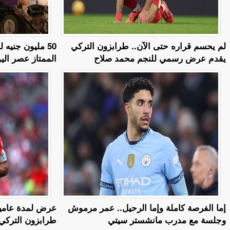
لم يحسم قراره حتى الآن.. طرابزون التركي
50 مليون جنيه
يقدم عرض رسمي للنجم محمد صلاح
الممتاز عصر اليو
إما الفرصة كاملة وإما الرحيل.. عمر مرموش
وجلسة مع مدرب مانشستر سيتي
طرابزون التركي