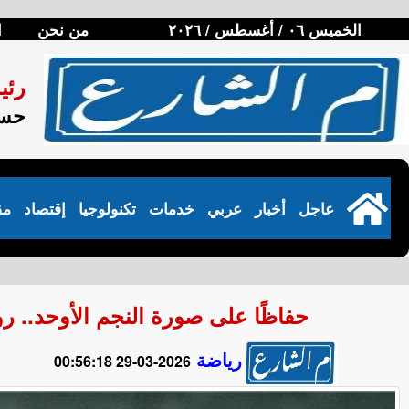
الخميس ٠٦ / أغسطس / ٢٠٢٦
من نحن
ا
رئي
حسن
عاجل
أخبار
عربي
خدمات
تكنولوجيا
إقتصاد
مق
حفاظًا على صورة النجم الأوحد.. ر
رياضة
2026-03-29 00:56:18