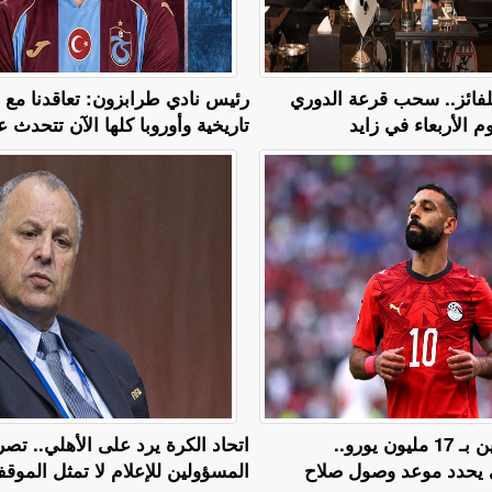
 للفائز.. سحب قرعة الدوري
رئيس نادي طرابزون: تعاقدنا مع
م الأربعاء في زايد
تاريخية وأوروبا كلها الآن تتحدث عن
عرض لمدة عامين بـ 17 مليون يورو..
اتحاد الكرة يرد على الأهلي.. تص
 يحدد موعد وصول صلاح
المسؤولين للإعلام لا تمثل المو