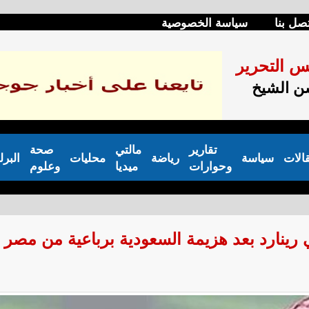
صل بنا
سياسة الخصوصية
س التحرير
 الشيخ
تقارير
مالتي
صحة
الات
سياسة
رياضة
محليات
البرل
وحوارات
ميديا
وعلوم
 رينارد بعد هزيمة السعودية برباعية من مصر