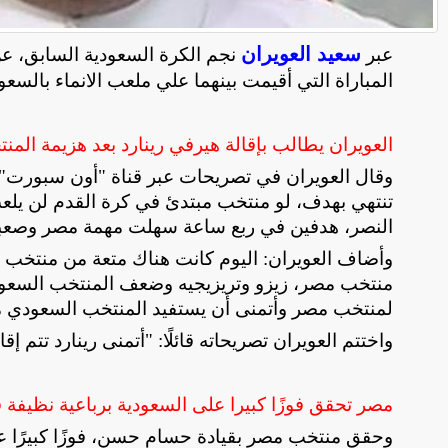
سعيد العويران
عبر
نجم الكرة السعودية السابق، عن
المباراة التي أقيمت بينهما علي ملعب الانماء بالسعود
العويران يطالب بإقالة هيرفي رينارد بعد هزيمة المن
وقال العويران في تصريحات عبر قناة "أون سبورت": 
تنتهي بهدف، لو منتخب مبتدئ في كرة القدم لن يلعب
النصر، هدفين في ربع ساعة سهلت مهمة مصر وصعبت
وأضاف العويران: اليوم كانت هناك متعة من منتخب م
منتخب مصر، زيزو وتريزيجيه وضعف المنتخب السعو
لمنتخب مصر وأتمنى أن يستفيد المنتخب السعودي م
واختتم العويران تصريحاته قائلًا: "أتمنى رينارد تتم إقا
مصر تحقق فوزًا كبيرا على السعودية برباعية نظيفة في
وحقق منتخب مصر بقيادة حسام حسن، فوزًا كبيرًا على