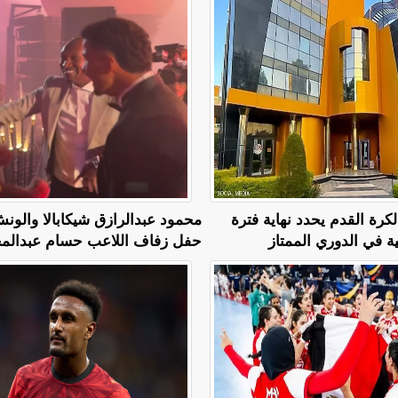
كرة القدم يحدد نهاية فترة
محمود عبدالرازق شيكابالا والون
ية في الدوري الممتاز
حفل زفاف اللاعب حسام عبدالمج