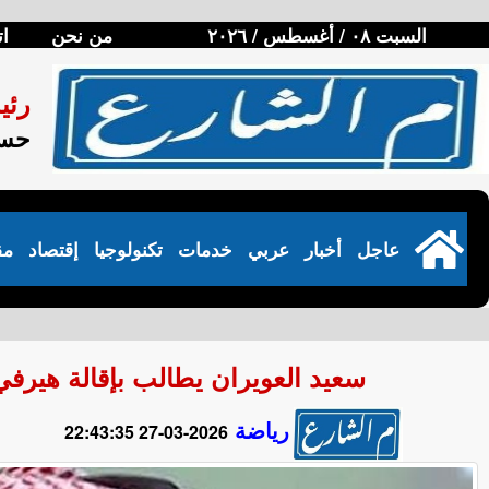
السبت ٠٨ / أغسطس / ٢٠٢٦
من نحن
ات
رئي
حسن
عاجل
أخبار
عربي
خدمات
تكنولوجيا
إقتصاد
مق
سعيد العويران يطالب بإقالة هيرفي
رياضة
2026-03-27 22:43:35