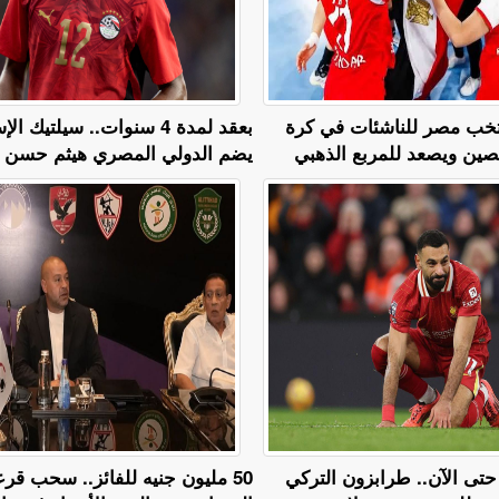
نتخب مصر للناشئات في كرة
بعقد لمدة 4 سنوات.. سيلتيك 
لصين ويصعد للمربع الذهبي
يضم الدولي المصري هيثم حسن
تى الآن.. طرابزون التركي
50 مليون جنيه للفائز.. سحب قر