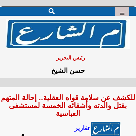
رئيس التحرير
حسن الشيخ
للكشف عن سلامة قواه العقلية.. إحالة المتهم
بقتل والدته وأشقائه الخمسة لمستشفى
العباسية
تقارير