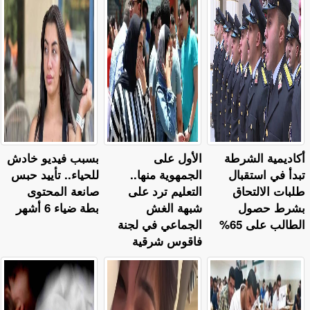
أكاديمية الشرطة
الأول على
بسبب فيديو خادش
تبدأ في استقبال
الجمهوية منها..
للحياء.. تأييد حبس
طلبات الالتحاق
التعليم ترد على
صانعة المحتوى
بشرط حصول
شبهة الغش
بطة ضياء 6 أشهر
الطالب على 65%
الجماعي في لجنة
فاقوس شرقية