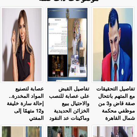
تفاصيل التحقيقات
تفاصيل القبض
عصابة لتصنيع
مع المتهم بانتحال
على عصابة للنصب
المواد المخدرة..
صقة قاض و3 من
والاحتيال ببيع
إحالة سارة خليفة
موظفي محكمة
الخزائن الحديدية
و12 متهمًا إلى
شمال القاهرة
وماكينات عد النقود
المفتي