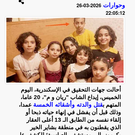
وحوارات
2026-03-26
22:05:12
أحالت جهات التحقيق في الإسكندرية، اليوم
الخميس، إيداع الشاب "ريان و م"، 20 عاما،
قتل والدته وأشقائه الخمسة
المتهم ب
عمدا،
وذلك قبل أن يفشل في إنهاء حياته ذبحا أو
إلقاء نفسه من الطابق الـ 13 أعلى العقار
الذي يقطنون به في منطقة بشاير الخير
بكرموز، إلى مستشفى العباسية؛ للكشف على