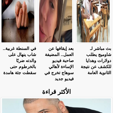
بث مباشر لـ
بعد إيقافها عن
في السنطة غربية..
شاوميج يطلب
العمل.. المضيفة
شاب ينهال على
دولارات وهدايا
صاحبة فيديو
والدته ضربًا
للكشف عن نتيجة
الإساءة لأهالي
بالخرطوم حتى
الثانوية العامة
سوهاج تخرج في
سقطت جثة هامدة
فيديو جديد
الأكثر قراءة