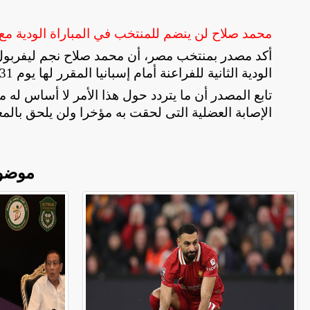
محمد صلاح لن ينضم للمنتخب في المباراة الودية مع 
أكد مصدر بمنتخب مصر، أن محمد صلاح نجم ليفربول 
الودية الثانية للفراعنة أمام إسبانيا المقرر لها يوم 31 مارس الجارى استعدادا لكأس العالم.
تابع المصدر أن ما يتردد حول هذا الأمر لا أساس له 
الإصابة العضلية التى لحقت به مؤخرا ولن يلحق بالمع
موضو