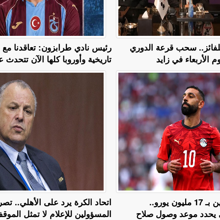
 للفائز.. سحب قرعة الدوري
رئيس نادي طرابزون: تعاقدنا مع
م الأربعاء في زايد
تاريخية وأوروبا كلها الآن تتحدث عن
عرض لمدة عامين بـ 17 مليون يورو..
اتحاد الكرة يرد على الأهلي.. تص
 يحدد موعد وصول صلاح
المسؤولين للإعلام لا تمثل المو