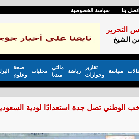
تصل بنا
سياسة الخصوصية
س التحرير
 الشيخ
تقارير
مالتي
صحة
الات
سياسة
رياضة
محليات
البرل
وحوارات
ميديا
وعلوم
نتخب الوطني تصل جدة استعدادًا لودية السعودي