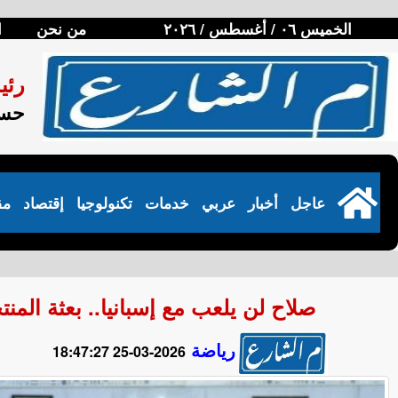
الخميس ٠٦ / أغسطس / ٢٠٢٦
من نحن
ا
رئي
حسن
عاجل
أخبار
عربي
خدمات
تكنولوجيا
إقتصاد
مق
صلاح لن يلعب مع إسبانيا.. بعثة الم
رياضة
2026-03-25 18:47:27