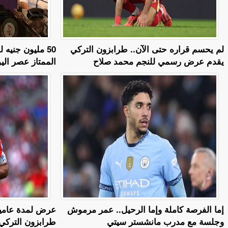
لم يحسم قراره حتى الآن.. طرابزون التركي
50 مليون جنيه
يقدم عرض رسمي للنجم محمد صلاح
الممتاز عصر اليو
إما الفرصة كاملة وإما الرحيل.. عمر مرموش
وجلسة مع مدرب مانشستر سيتي
طرابزون التركي