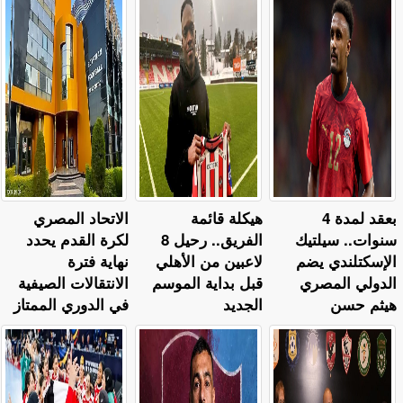
بعقد لمدة 4
هيكلة قائمة
الاتحاد المصري
سنوات.. سيلتيك
الفريق.. رحيل 8
لكرة القدم يحدد
الإسكتلندي يضم
لاعبين من الأهلي
نهاية فترة
الدولي المصري
قبل بداية الموسم
الانتقالات الصيفية
هيثم حسن
الجديد
في الدوري الممتاز