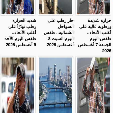
حرارة شديدة
حار رطب على
​شديد الحرارة
ورطوبة عالية على
السواحل
رطب نهارًأ على
أغلب الأنحاء..
الشمالية.. طقس
أغلب الأنحاء..
طقس اليوم
اليوم السبت 8
طقس اليوم الأحد
الجمعة 7 أغسطس
أغسطس 2026
9 أغسطس 2026
2026