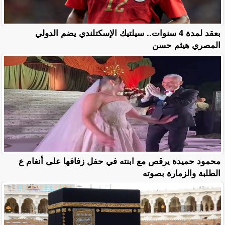
بعقد لمدة 4 سنوات.. سيلتيك الإسكتلندي يضم الدولي
المصري هيثم حسن
محمود حميدة يرقص مع ابنته في حفل زفافها على أنغام ع
الطلبة والزمارة بصوته