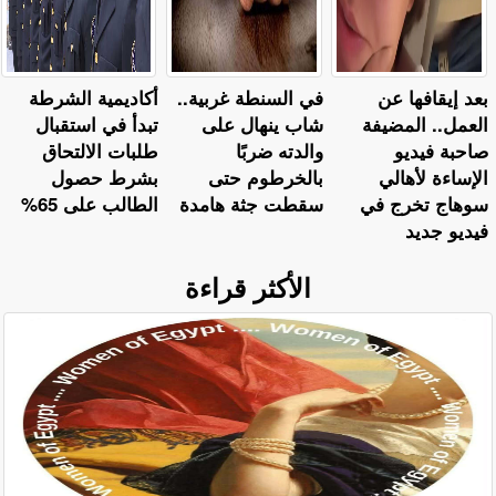
بعد إيقافها عن
في السنطة غربية..
أكاديمية الشرطة
العمل.. المضيفة
شاب ينهال على
تبدأ في استقبال
صاحبة فيديو
والدته ضربًا
طلبات الالتحاق
الإساءة لأهالي
بالخرطوم حتى
بشرط حصول
سوهاج تخرج في
سقطت جثة هامدة
الطالب على 65%
فيديو جديد
الأكثر قراءة