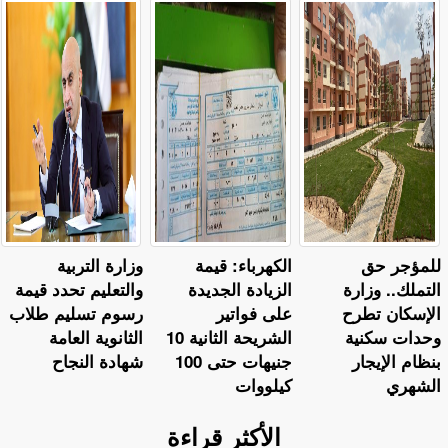
للمؤجر حق
الكهرباء: قيمة
وزارة التربية
التملك.. وزارة
الزيادة الجديدة
والتعليم تحدد قيمة
الإسكان تطرح
على فواتير
رسوم تسليم طلاب
وحدات سكنية
الشريحة الثانية 10
الثانوية العامة
بنظام الإيجار
جنيهات حتى 100
شهادة النجاح
الشهري
كيلووات
الأكثر قراءة