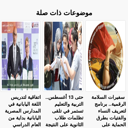
موضوعات ذات صلة
سفيرات السلامة
حتى 13 أغسطس..
اتفاقية لتدريس
الرقمية.. برنامج
التربية والتعليم
اللغة اليابانية في
لتعريف النساء
تستمر في تلقى
المدارس المصرية
والفتيات بطرق
تظلمات طلاب
اليابانية بداية من
الحماية على
الثانوية على النتيجة
العام الدراسي