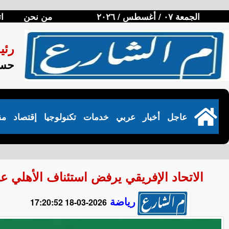
الجمعة ٠٧ / أغسطس / ٢٠٢٦
من نحن
ا
رئي
حسن
عاجل
أخبار
عربي
خدمات
تكنولوجيا
إقتصاد
مق
الاتحاد الإفريقي يرفض استئناف الأهلي ع
رياضة
2026-03-18 17:20:52