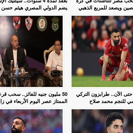
نتخب مصر للناشئات في كرة
بعقد لمدة 4 سنوات.. سيلتيك 
لصين ويصعد للمربع الذهبي
يضم الدولي المصري هيثم حسن
تى الآن.. طرابزون التركي
50 مليون جنيه للفائز.. سحب قر
 للنجم محمد صلاح
الممتاز عصر اليوم الأربعاء في زاي