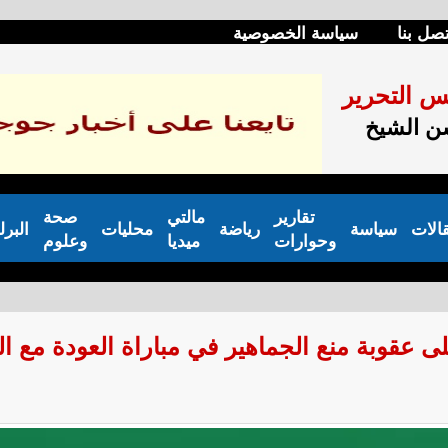
تصل بنا
سياسة الخصوصية
س التحرير
 الشيخ
تقارير
مالتي
صحة
الات
سياسة
رياضة
محليات
البرل
وحوارات
ميديا
وعلوم
لى عقوبة منع الجماهير في مباراة العودة مع ا