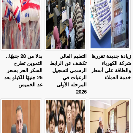
زيادة جديدة تقررها
التعليم العالي
بدلا من 28 جنيهًا..
شركة الكهرباء
تكشف عن الرابط
التموين تطرح
والطاقة على أسعار
الرسمي لتسجيل
السكر الحر بسعر
خدمة العملاء
الرغبات في
25 جنيهًا للكيلو بعد
المرحلة الأولى
غد الخميس
2026