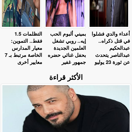
أعداء والدي فشلوا
بميني ألبوم الحب
التظلمات 1.5
في قتل ذكراه..
إيه.. روبي تشغل
فقط.. التموين:
عبدالحكيم
العلمين الجديدة
معيار المدارس
عبدالناصر يتحدث
بحفل غنائي حضره
الخاصة مرتبط بـ 7
عن ثورة 23 يوليو
جمهور غفير
معايير أخرى
الأكثر قراءة