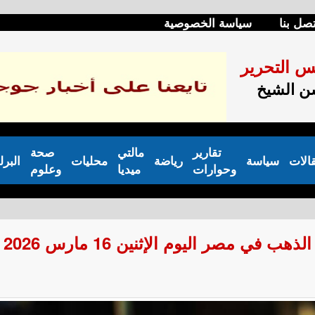
تصل بنا
سياسة الخصوصية
س التحرير
 الشيخ
تقارير
مالتي
صحة
الات
سياسة
رياضة
محليات
البرل
وحوارات
ميديا
وعلوم