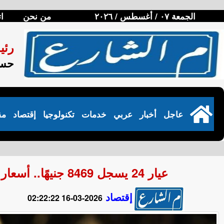
الجمعة ٠٧ / أغسطس / ٢٠٢٦
من نحن
ا
رئي
حسن
عاجل
أخبار
عربي
خدمات
تكنولوجيا
إقتصاد
مق
عيار 24 يسجل 8469 جنيهًا.. أسعار الذهب في مصر اليوم الإثنين 16 مارس 2026
إقتصاد
2026-03-16 02:22:22