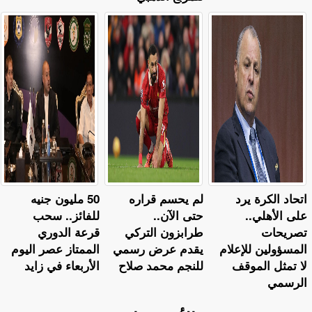
اتحاد الكرة يرد
لم يحسم قراره
50 مليون جنيه
على الأهلي..
حتى الآن..
للفائز.. سحب
تصريحات
طرابزون التركي
قرعة الدوري
المسؤولين للإعلام
يقدم عرض رسمي
الممتاز عصر اليوم
لا تمثل الموقف
للنجم محمد صلاح
الأربعاء في زايد
الرسمي