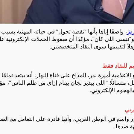
يز
، واصفًا إياها بأنها "نقطة تحول" في حياته المهنية بسبب
و"ننسى اللى كان"، مؤكدًا أن ضغوط الحملات الإلكترونية ع
لاً لتقييمها سوى النقاد المتخصصين
.
م للنقاد فقط
علامية أميرة بدر، المذاع على قناة النهار، أنه يبتعد تمامًا
، متسائلًا "اللي بيدير لجان بينام إزاي من ظلم الناس"، مؤك
الهجوم الإلكتروني
.
ربي
ر واسع في الوطن العربي، وأنها قادرة على التعامل مع الض
ة ضدها
.