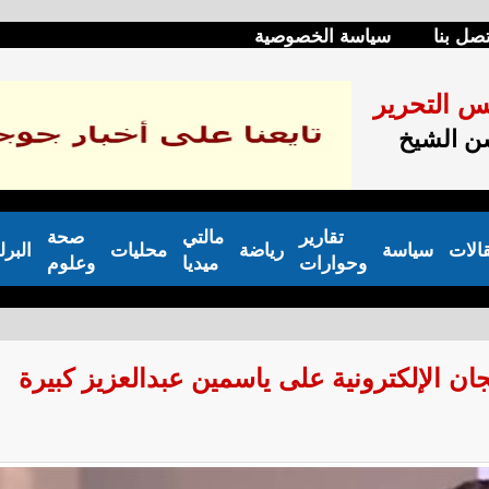
تصل بنا
سياسة الخصوصية
س التحرير
 الشيخ
تقارير
مالتي
صحة
الات
سياسة
رياضة
محليات
البرل
وحوارات
ميديا
وعلوم
 الإلكترونية على ياسمين عبدالعزيز كبيرة