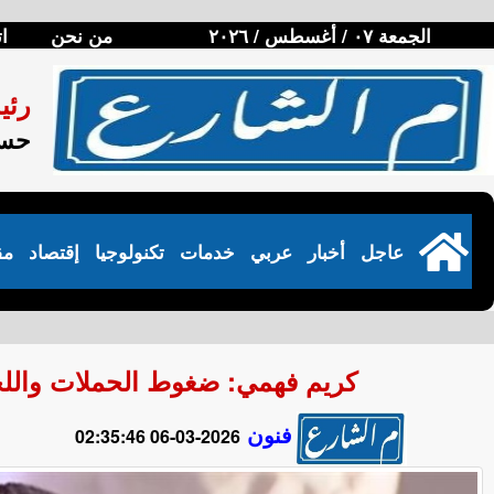
الجمعة ٠٧ / أغسطس / ٢٠٢٦
من نحن
ا
رئي
حسن
عاجل
أخبار
عربي
خدمات
تكنولوجيا
إقتصاد
مق
كريم فهمي: ضغوط الحملات واللجان
فنون
2026-03-06 02:35:46