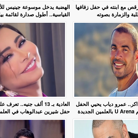
قص مع ابنته في حفل زفافها
الهضبة يدخل موسوعة جينيس للأ
لبة والزمارة بصوته
القياسية.. أطول صدارة لقائمة بيل
كر.. عمرو دياب يحيي الحفل
العادية بـ 13 ألف جنيه.. تعر
ديدة
حفل شيرين عبدالوهاب في العلمي