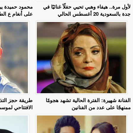
لأول مرة.. هيفاء وهبي تحيي حفلًأ غنائيًا في
محمود حميدة ير
جدة بالسعودية 20 أغسطس الحالي
على أنغام ع الط
الفنانة شهيرة: الفترة الحالية تشهد هجومًا
طريقة حجز التذا
ممنهجًا على عدد من الفنانين
الافتتاحي لموسم U Arena بالعلمين الج