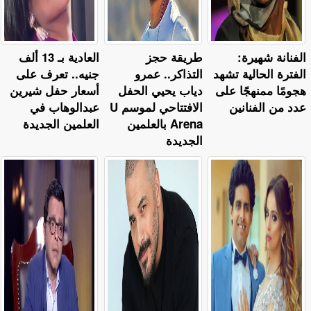
الفنانة شهيرة:
طريقة حجز
العادية بـ 13 ألف
الفترة الحالية تشهد
التذاكر.. عمرو
جنيه.. تعرف على
هجومًا ممنهجًا على
دياب يحيي الحفل
أسعار حفل شيرين
عدد من الفنانين
الافتتاحي لموسم U
عبدالوهاب في
Arena بالعلمين
العلمين الجديدة
الجديدة