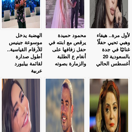
لأول مرة.. هيفاء
محمود حميدة
الهضبة يدخل
وهبي تحيي حفلًأ
يرقص مع ابنته في
موسوعة جينيس
غنائيًا في جدة
حفل زفافها على
للأرقام القياسية..
بالسعودية 20
أنغام ع الطلبة
أطول صدارة
أغسطس الحالي
والزمارة بصوته
لقائمة بيلبورد
عربية