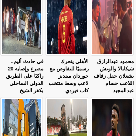
محمود عبدالرازق
الأهلي يتحرك
في حادث أليم..
شيكابالا والونش
رسميًا للتفاوض مع
مصرع وإصابة 20
يشعلان حفل زفاف
جوردان مينديز
راكبًا على الطريق
اللاعب حسام
لاعب وسط منتخب
الدولي الساحلي
عبدالمجيد
كاب فيردي
بكفر الشيخ