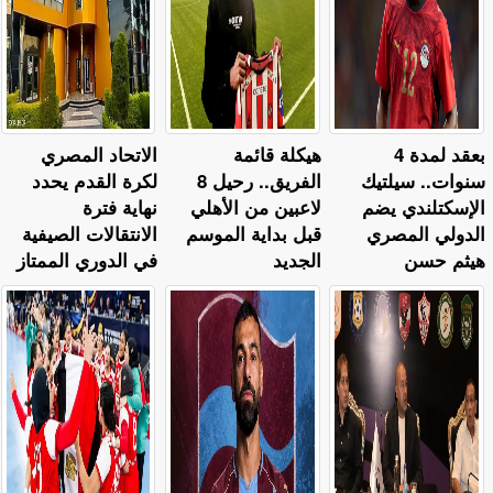
بعقد لمدة 4
هيكلة قائمة
الاتحاد المصري
سنوات.. سيلتيك
الفريق.. رحيل 8
لكرة القدم يحدد
الإسكتلندي يضم
لاعبين من الأهلي
نهاية فترة
الدولي المصري
قبل بداية الموسم
الانتقالات الصيفية
هيثم حسن
الجديد
في الدوري الممتاز