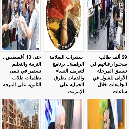
29 ألف طالب
سفيرات السلامة
حتى 13 أغسطس..
سجلوا رغباتهم في
الرقمية.. برنامج
التربية والتعليم
تنسيق المرحلة
لتعريف النساء
تستمر في تلقى
الأولى للقبول في
والفتيات بطرق
تظلمات طلاب
الجامعات خلال
الحماية على
الثانوية على النتيجة
ساعات
الإنترنت