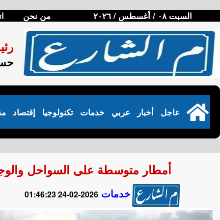
السبت ٠٨ / أغسطس / ٢٠٢٦
من نحن
ات
رئي
حسن
عاجل
أخبار
عربي
خدمات
تكنولوجيا
إقتصاد
مق
أمطار متوسطة على السواحل والوجه البحري..
خدمات
2026-02-24 01:46:23