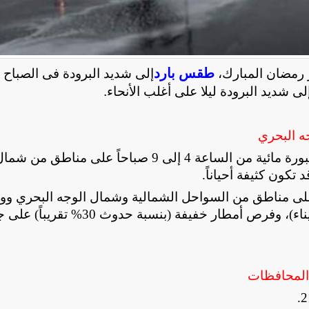
طقس بارد
إلى شديد البرودة فى الصباح ا
إلى شديد البرودة ليلا على أغلب الأنحاء.
ه البحري
تتوقع الهيئة العامة للأرصاد الجوية، أن يشهد اليوم ​شبورة مائية من الساعة 4 إلى 9 صباحاً على 
تكون كثيفة أحياناً
.
ء على مناطق من السواحل الشمالية وشمال الوجه البحري و
سيناء وخليج السويس (قد تغزر أحياناً على شمال سيناء)، و​فرص أمطار خفيفة (بنسبة ح
 المحافظات
.