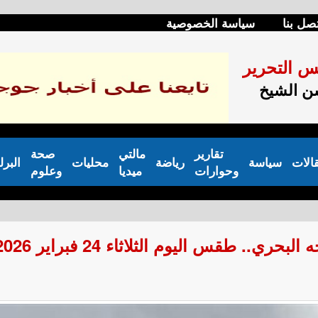
صل بنا
سياسة الخصوصية
س التحرير
 الشيخ
تقارير
مالتي
صحة
الات
سياسة
رياضة
محليات
البرل
وحوارات
ميديا
وعلوم
 طقس اليوم الثلاثاء 24 فبراير 2026