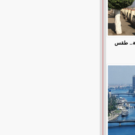
ة.. طقس